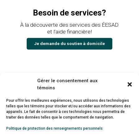
Besoin de services?
À la découverte des services des ÉESAD
et l’aide financière!
Je demande du soutien à domicile
Gérer le consentement aux
témoins
Pour offrir les meilleures expériences, nous utilisons des technologies
#
AccélérezLeVirage
telles que les témoins pour stocker et/ou accéder aux informations des
appareils. Le fait de consentir à ces technologies nous permettra de
J’appuie les solutions proposées par le
traiter des données telles que le comportement de navigation.
Réseau des EÉSAD pour réaliser un
Politique de protection des renseignements personnels
virage majeur vers le soutien à domicile.