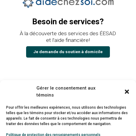
Besoin de services?
À la découverte des services des ÉESAD
et l’aide financière!
Je demande du soutien à domicile
Gérer le consentement aux
témoins
Pour offrir les meilleures expériences, nous utilisons des technologies
#
AccélérezLeVirage
telles que les témoins pour stocker et/ou accéder aux informations des
appareils. Le fait de consentir à ces technologies nous permettra de
J’appuie les solutions proposées par le
traiter des données telles que le comportement de navigation.
Réseau des EÉSAD pour réaliser un
Politique de protection des renseignements personnels
virage majeur vers le soutien à domicile.